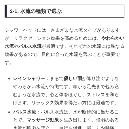
2-1. 水流の種類で選ぶ
シャワーヘッドには、さまざまな水流タイプがあります
が、リラクゼーション効果を高めるためには、
やわらかい
水流
や
パルス水流
が最適です。それぞれの水流には異なる
効果があるので、目的に合った水流を選ぶことが重要で
す。
レインシャワー
：まるで
優しい雨
が降り注ぐような
やわらかい水流が特徴です。頭から足先まで包み込
むような水流で、心と体をほぐし、ストレスを和ら
げます。リラックス効果を得たい方には最適です。
パルス水流
：パルス水流は、水が断続的に当たるこ
とで、
マッサージ効果
を生み出します。強弱のある
水流が筋肉をほぐし、血行を促進。肩こりや腰痛に